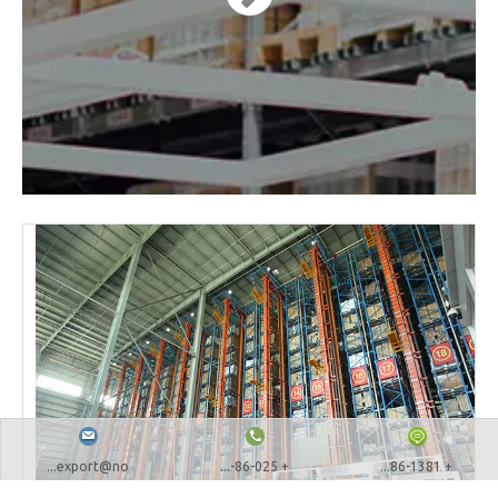
export@no...
+ 86-025-...
+ 86-1381...